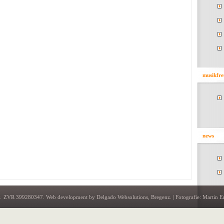
musikfre
news
enz ZVR 399280347.
Web development
by Delgado Websolutions, Bregenz. |
Fotografie
: Martin E