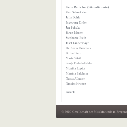
Karin Burtscher (Stimmführerin)
Karl Schwärzler
Julia Bohle
Ingeborg Ender
Jan Schulz
Birgit Marent
Stephanie Rieth
Josef Lindermayr
Dr. Karin Parschalk
Birthe Stern
Maria Wirth
Sonja Fleisch-Felder
Monika Lapitz
Martina Salchner
Nasya Allgaier
Nicolas Kruijen
zurück
© 2009 Gesellschaft der Musikfreunde in Breg