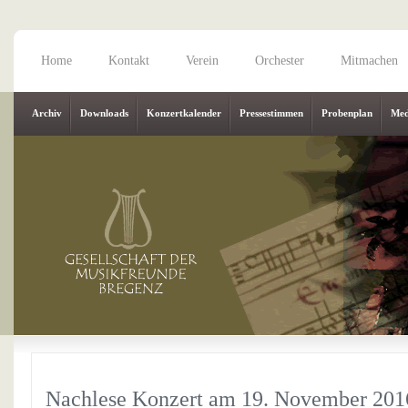
Home
Kontakt
Verein
Orchester
Mitmachen
Archiv
Downloads
Konzertkalender
Pressestimmen
Probenplan
Med
Nachlese Konzert am 19. November 201