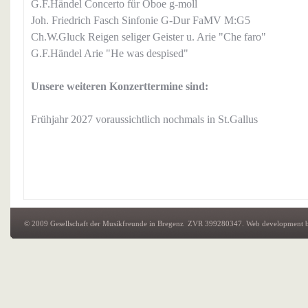
G.F.Händel Concerto für Oboe g-moll
Joh. Friedrich Fasch Sinfonie G-Dur FaMV M:G5
Ch.W.Gluck Reigen seliger Geister u. Arie "Che faro"
G.F.Händel Arie "He was despised"
Unsere weiteren Konzerttermine sind:
Frühjahr 2027 voraussichtlich nochmals in St.Gallus
© 2009 Gesellschaft der Musikfreunde in Bregenz ZVR 399280347.
Web development
b